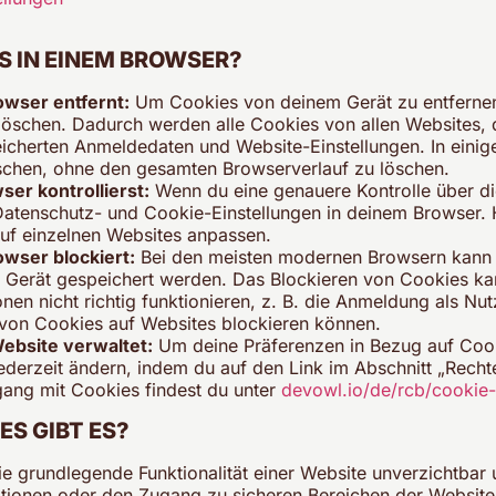
S IN EINEM BROWSER?
wser entfernt:
Um Cookies von deinem Gerät zu entfernen
löschen. Dadurch werden alle Cookies von allen Websites, d
icherten Anmeldedaten und Website-Einstellungen. In einig
schen, ohne den gesamten Browserverlauf zu löschen.
er kontrollierst:
Wenn du eine genauere Kontrolle über d
tenschutz- und Cookie-Einstellungen in deinem Browser. Hi
uf einzelnen Websites anpassen.
wser blockiert:
Bei den meisten modernen Browsern kann m
 Gerät gespeichert werden. Das Blockieren von Cookies ka
en nicht richtig funktionieren, z. B. die Anmeldung als Nut
 von Cookies auf Websites blockieren können.
ebsite verwaltet:
Um deine Präferenzen in Bezug auf Cook
jederzeit ändern, indem du auf den Link im Abschnitt „Recht
ang mit Cookies findest du unter
devowl.io/de/rcb/cookie
S GIBT ES?
ie grundlegende Funktionalität einer Website unverzichtbar
ionen oder den Zugang zu sicheren Bereichen der Website.