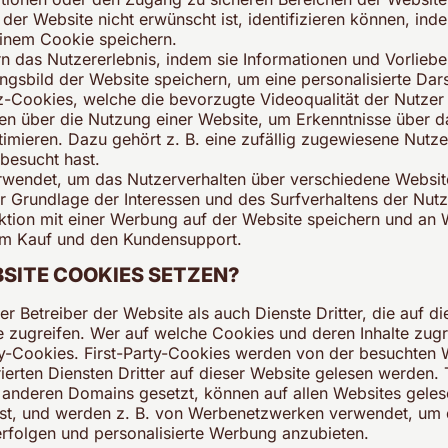
 der Website nicht erwünscht ist, identifizieren können, ind
 einem Cookie speichern.
n das Nutzererlebnis, indem sie Informationen und Vorliebe
ungsbild der Website speichern, um eine personalisierte Da
-Cookies, welche die bevorzugte Videoqualität der Nutzer 
n über die Nutzung einer Website, um Erkenntnisse über d
imieren. Dazu gehört z. B. eine zufällig zugewiesene Nutzer
 besucht hast.
wendet, um das Nutzerverhalten über verschiedene Websit
r Grundlage der Interessen und des Surfverhaltens der Nut
ktion mit einer Werbung auf der Website speichern und an W
em Kauf und den Kundensupport.
BSITE COOKIES SETZEN?
 Betreiber der Website als auch Dienste Dritter, die auf d
e zugreifen. Wer auf welche Cookies und deren Inhalte zugr
ty-Cookies. First-Party-Cookies werden von der besuchten 
rierten Diensten Dritter auf dieser Website gelesen werden.
f anderen Domains gesetzt, können auf allen Websites gele
 ist, und werden z. B. von Werbenetzwerken verwendet, um 
rfolgen und personalisierte Werbung anzubieten.