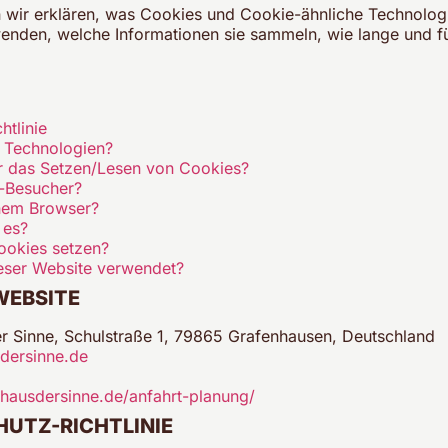
n wir erklären, was Cookies und Cookie-ähnliche Technologi
wenden, welche Informationen sie sammeln, wie lange und f
tlinie
 Technologien?
ür das Setzen/Lesen von Cookies?
e-Besucher?
inem Browser?
 es?
ookies setzen?
eser Website verwendet?
WEBSITE
 Sinne, Schulstraße 1, 79865 Grafenhausen, Deutschland
dersinne.de
ausdersinne.de/anfahrt-planung/
UTZ-RICHTLINIE