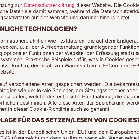
gänzung zur
Datenschutzerklärung
dieser Website. Die Cookie-
che Daten sie damit sammelt, während die Datenschutzerk
gsaktivitäten auf der Website und darüber hinaus bietet.
HNLICHE TECHNOLOGIEN?
nformationen, ähnlich wie Textdateien, die auf dem Endgerä
ecken, u. a. der Aufrechterhaltung grundlegender Funktion
ng optionaler Funktionen der Website, der Erfassung statist
gsystemen. Praktische Beispiele dafür, was in Cookies gesp
nutzerkonten, der Inhalt von Warenkörben in E-Commerce-Pl
ebsite.
auf verschiedene Arten gespeichert werden. Die bekanntest
logien wie der lokale Speicher, der Sitzungsspeicher oder
genschaften, welche die technische Handhabung, die Zugängl
rtlichen bestimmen. Alle diese Arten der Speicherung werde
r in dieser Cookie-Richtlinie auch so genannt.
LAGE FÜR DAS SETZEN/LESEN VON COOKIES
es ist in der Europäischen Union (EU) und dem Europäisch
G (Österreich) nur dann zulässig, wenn ein Nutzer seine 